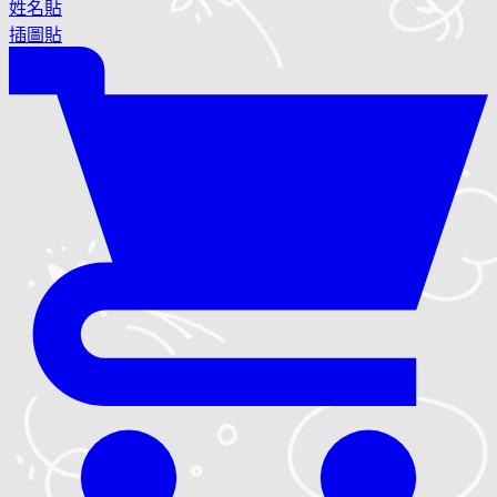
姓名貼
插圖貼